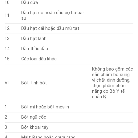
10
Dầu dừa
Dầu hạt cọ hoặc dầu cọ ba-ba-
11
su
12
Dầu hạt cải hoặc dầu mù tạt
13
Dầu hạt lanh
14
Dầu thầu dầu
15
Các loại dầu khác
Không bao gồm các
sản phẩm bổ sung
vi chất dinh dưỡng,
VI
Bột, tinh bột
thực phẩm chức
năng do Bộ Y tế
quản lý
1
Bột mì hoặc bột meslin
2
Bột ngũ cốc
3
Bột khoai tây
4
Malt: Rang hoặc chưa rang