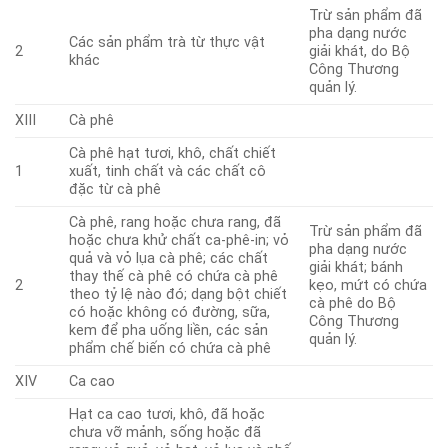
Trừ sản phẩm đã
pha dạng nước
Các sản phẩm trà từ thực vật
2
giải khát, do Bộ
khác
Công Thương
quản lý.
XIII
Cà phê
Cà phê hạt tươi, khô, chất chiết
1
xuất, tinh chất và các chất cô
đặc từ cà phê
Cà phê, rang hoặc chưa rang, đã
Trừ sản phẩm đã
hoặc chưa khử chất ca-phê-in; vỏ
pha dạng nước
quả và vỏ lụa cà phê; các chất
giải khát; bánh
thay thế cà phê có chứa cà phê
2
kẹo, mứt có chứa
theo tỷ lệ nào đó; dạng bột chiết
cà phê do Bộ
có hoặc không có đường, sữa,
Công Thương
kem để pha uống liền, các sản
quản lý.
phẩm chế biến có chứa cà phê
XIV
Ca cao
Hạt ca cao tươi, khô, đã hoặc
chưa vỡ mảnh, sống hoặc đã