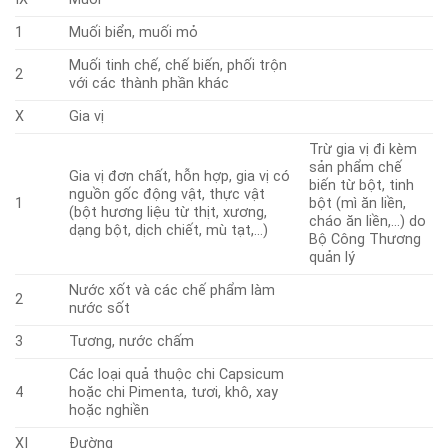
1
Muối biển, muối mỏ
Muối tinh chế, chế biến, phối trộn
2
với các thành phần khác
X
Gia vị
Trừ gia vị đi kèm
sản phẩm chế
Gia vị đơn chất, hỗn hợp, gia vị có
biến từ bột, tinh
nguồn gốc động vật, thực vật
1
bột (mì ăn liền,
(bột hương liệu từ thịt, xương,
cháo ăn liền,…) do
dạng bột, dịch chiết, mù tạt,…)
Bộ Công Thương
quản lý
Nước xốt và các chế phẩm làm
2
nước sốt
3
Tương, nước chấm
Các loại quả thuộc chi Capsicum
4
hoặc chi Pimenta, tươi, khô, xay
hoặc nghiền
XI
Đường