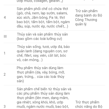
ướp muối, collagen, gelatin..,)
Sản phẩm phối chế có chứa thịt
Trừ sản phẩm
(giò, chả, nem, lạp sườn, salami,
dạng bánh do Bộ
4
xúc xích, Jăm bông, Pa tê, thịt
Công Thương
bao bột, tẩm bột, tẩm bột, ngâm
quản lý.
dầu, súp, nước ép, nước chiết,…)
Thủy sản và sản phẩm thủy sản
III
(bao gồm các loài lưỡng cư)
Thủy sản sống, tươi, ướp đá, bảo
quản lạnh (dạng nguyên con, sơ
1
chế, fillet, xay, viên, cắt lát, bóc
vỏ, cán mỏng,…)
Phụ phẩm thủy sản dùng làm
thực phẩm (da, vây, bóng, mỡ,
2
gan, trứng,… của các loài thủy
sản)
Sản phẩm chế biến từ thủy sản và
các phụ phẩm thủy sản dùng làm
thực phẩm (lên men, dạng mắm,
gia nhiệt, xông khói, khô, ướp
Trừ thực phẩm
3
muối, ngâm nước muối, bao bột,
chức năng do Bộ