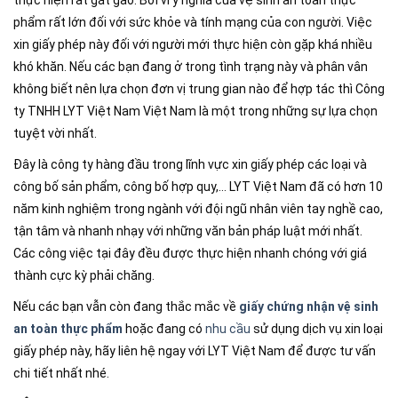
thực hiện rất gắt gao. Bởi vì ý nghĩa của vệ sinh an toàn thực
phẩm rất lớn đối với sức khỏe và tính mạng của con người. Việc
xin giấy phép này đối với người mới thực hiện còn gặp khá nhiều
khó khăn. Nếu các bạn đang ở trong tình trạng này và phân vân
không biết nên lựa chọn đơn vị trung gian nào để hợp tác thì Công
ty TNHH LYT Việt Nam Việt Nam là một trong những sự lựa chọn
tuyệt vời nhất.
Đây là công ty hàng đầu trong lĩnh vực xin giấy phép các loại và
công bố sản phẩm, công bố hợp quy,… LYT Việt Nam đã có hơn 10
năm kinh nghiệm trong ngành với đội ngũ nhân viên tay nghề cao,
tận tâm và nhanh nhạy với những văn bản pháp luật mới nhất.
Các công việc tại đây đều được thực hiện nhanh chóng với giá
thành cực kỳ phải chăng.
Nếu các bạn vẫn còn đang thắc mắc về
giấy chứng nhận vệ sinh
an toàn thực phẩm
hoặc đang có
nhu cầu
sử dụng dịch vụ xin loại
giấy phép này, hãy liên hệ ngay với LYT Việt Nam để được tư vấn
chi tiết nhất nhé.