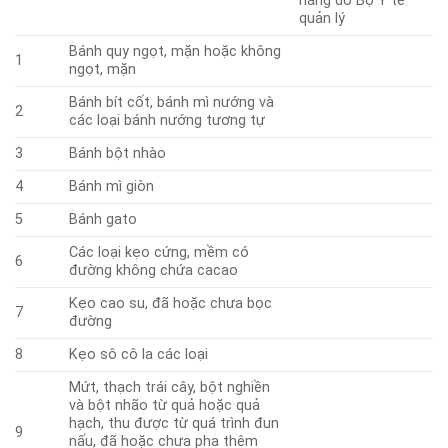
năng do Bộ Y tế
quản lý
Bánh quy ngọt, mặn hoặc không
1
ngọt, mặn
Bánh bít cốt, bánh mì nướng và
2
các loại bánh nướng tương tự
3
Bánh bột nhào
4
Bánh mì giòn
5
Bánh gato
Các loại kẹo cứng, mềm có
6
đường không chứa cacao
Kẹo cao su, đã hoặc chưa bọc
7
đường
8
Kẹo sô cô la các loại
Mứt, thạch trái cây, bột nghiền
và bột nhão từ quả hoặc quả
hạch, thu được từ quá trình đun
9
nấu, đã hoặc chưa pha thêm