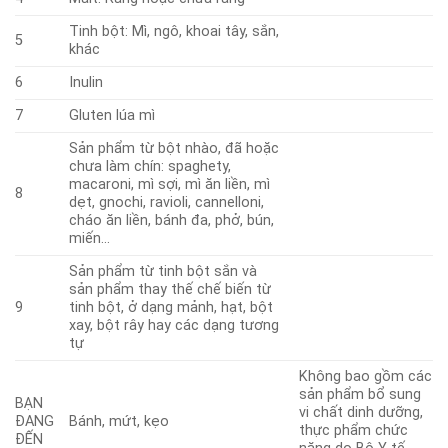
Tinh bột: Mì, ngô, khoai tây, sắn,
5
khác
6
Inulin
7
Gluten lúa mì
Sản phẩm từ bột nhào, đã hoặc
chưa làm chín: spaghety,
macaroni, mì sợi, mì ăn liền, mì
8
dẹt, gnochi, ravioli, cannelloni,
cháo ăn liền, bánh đa, phở, bún,
miến…
Sản phẩm từ tinh bột sắn và
sản phẩm thay thế chế biến từ
9
tinh bột, ở dạng mảnh, hạt, bột
xay, bột rây hay các dạng tương
tự
Không bao gồm các
sản phẩm bổ sung
BẠN
vi chất dinh dưỡng,
ĐANG
Bánh, mứt, kẹo
thực phẩm chức
ĐẾN