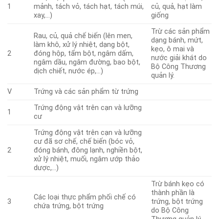
1
mảnh, tách vỏ, tách hạt, tách múi,
củ, quả, hạt làm
xay,…)
giống
Trừ các sản phẩm
Rau, củ, quả chế biến (lên men,
dạng bánh, mứt,
làm khô, xử lý nhiệt, dạng bột,
kẹo, ô mai và
2
đóng hộp, tẩm bột, ngâm dấm,
nước giải khát do
ngâm dầu, ngâm đường, bao bột,
Bộ Công Thương
dịch chiết, nước ép,…)
quản lý.
V
Trứng và các sản phẩm từ trứng
Trứng động vật trên cạn và lưỡng
1
cư
Trứng động vật trên cạn và lưỡng
cư đã sơ chế, chế biến (bóc vỏ,
2
đóng bánh, đông lạnh, nghiền bột,
xử lý nhiệt, muối, ngâm ướp thảo
dược,…)
Trừ bánh kẹo có
thành phần là
Các loại thực phẩm phối chế có
3
trứng, bột trứng
chứa trứng, bột trứng
do Bộ Công