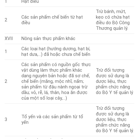
1
Hạt điều
Trừ bánh, mứt,
Các sản phẩm chế biến từ hạt
kẹo có chứa hạt
2
điều
điều do Bộ Công
Thương quản lý.
XVII
Nông sản thực phẩm khác
Các loại hạt (hướng dương, hạt bí,
1
hạt dưa,…) đã hoặc chưa chế biến
Các sản phẩm có nguồn gốc thực
vật dùng làm thực phẩm khác
Trừ đối tượng
dạng nguyên bản hoặc đã sơ chế,
được sử dụng là
2
chế biến (măng, mộc nhĩ, nấm;
dược liệu, thực
sản phẩm từ đậu nành ngoại trừ
phẩm chức năng
dầu; vỏ, rễ, lá, thân, hoa ăn được
do Bộ Y tế quản lý
của một số loại cây,…)
Trừ đối tượng
được sử dụng là
Tổ yến và các sản phẩm từ tổ
3
dược liệu, thực
yến
phẩm chức năng
do Bộ Y tế quản lý.