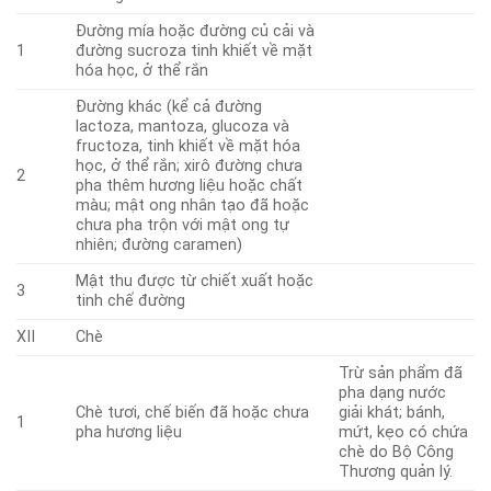
Đường mía hoặc đường củ cải và
1
đường sucroza tinh khiết về mặt
hóa học, ở thể rắn
Đường khác (kể cả đường
lactoza, mantoza, glucoza và
fructoza, tinh khiết về mặt hóa
học, ở thể rắn; xirô đường chưa
2
pha thêm hương liệu hoặc chất
màu; mật ong nhân tạo đã hoặc
chưa pha trộn với mật ong tự
nhiên; đường caramen)
Mật thu được từ chiết xuất hoặc
3
tinh chế đường
XII
Chè
Trừ sản phẩm đã
pha dạng nước
Chè tươi, chế biến đã hoặc chưa
giải khát; bánh,
1
pha hương liệu
mứt, kẹo có chứa
chè do Bộ Công
Thương quản lý.