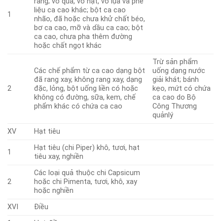
rang; vỏ quả, vỏ hạt, vỏ lụa và phế
liệu ca cao khác; bột ca cao
1
nhão, đã hoặc chưa khử chất béo,
bơ ca cao, mỡ và dầu ca cao; bột
ca cao, chưa pha thêm đường
hoặc chất ngọt khác
Trừ sản phẩm
Các chế phẩm từ ca cao dạng bột
uống dạng nước
đã rang xay, không rang xay, dạng
giải khát; bánh
2
đặc, lỏng, bột uống liền có hoặc
kẹo, mứt có chứa
không có đường, sữa, kem, chế
ca cao do Bộ
phẩm khác có chứa ca cao
Công Thương
quảnlý
XV
Hạt tiêu
Hạt tiêu (chi Piper) khô, tươi, hạt
1
tiêu xay, nghiền
Các loại quả thuộc chi Capsicum
2
hoặc chi Pimenta, tươi, khô, xay
hoặc nghiền
XVI
Điều