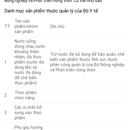
Nông nghiệp và Phát triển nông thôn. Cụ thể như sau:
Danh mục sản phẩm thuộc quản lý của Bộ Y tế
Tên sản
TT
phẩm/nhóm
Ghi chú
sản phẩm
Nước uống
đóng chai, nước
khoáng thiên
Trừ nước đá sử dụng để bảo quản, chế
nhiên, đá thực
biến sản phẩm thuộc lĩnh vực được
1
phẩm (nước đá
phân công quản lý của Bộ Nông nghiệp
dùng liền và
và Phát triển nông thôn
nước đá dùng
để chế biến
thực phẩm)
Thực phẩm
2
chức năng
Các vi chất bổ
3
sung vào thực
phẩm
Phụ gia, hương