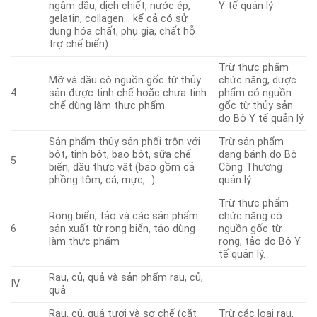
ngâm dầu, dịch chiết, nước ép,
Y tế quản lý
gelatin, collagen… kể cả có sử
dụng hóa chất, phụ gia, chất hỗ
trợ chế biến)
Trừ thực phẩm
Mỡ và dầu có nguồn gốc từ thủy
chức năng, dược
4
sản được tinh chế hoặc chưa tinh
phẩm có nguồn
chế dùng làm thực phẩm
gốc từ thủy sản
do Bộ Y tế quản lý.
Sản phẩm thủy sản phối trộn với
Trừ sản phẩm
bột, tinh bột, bao bột, sữa chế
dạng bánh do Bộ
5
biến, dầu thực vật (bao gồm cả
Công Thương
phồng tôm, cá, mực,…)
quản lý.
Trừ thực phẩm
Rong biển, tảo và các sản phẩm
chức năng có
6
sản xuất từ rong biển, tảo dùng
nguồn gốc từ
làm thực phẩm
rong, tảo do Bộ Y
tế quản lý.
Rau, củ, quả và sản phẩm rau, củ,
IV
quả
Rau, củ, quả tươi và sơ chế (cắt
Trừ các loại rau,