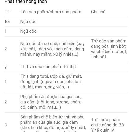
Phát triển nông thôn
TT
Tên sản phẩm/nhóm sản phẩm
Ghi chú
tôi
Ngũ cốc
1
Ngũ cốc
Trừ các sản phẩm
Ngũ cốc đã sơ chế, chế biến (xay
dạng bột, tinh bột
2
xát, cắt, tách vỏ, tách cám, dạng
và chế biến từ bột,
mảnh, nảy mầm, xử lý nhiệt,…)
tinh bột.
yl
Thịt và các sản phẩm từ thịt
Thịt dạng tươi, ướp đá, giữ mát,
1
đông lạnh (nguyên con, pha lọc,
cắt lát, mảnh, xay, viên,…)
Phụ phẩm ăn được của gia súc,
2
gia cầm (nội tạng, xương, chân,
cổ, cánh, mỡ, máu,…)
Sản phẩm chế biến từ thịt và phụ
Trừ thực phẩm
phẩm ăn của gia súc, gia cầm
3
chức năng do Bộ
(khô, hun khói, đồ hộp, xử lý nhiệt,
Y tế quản lý