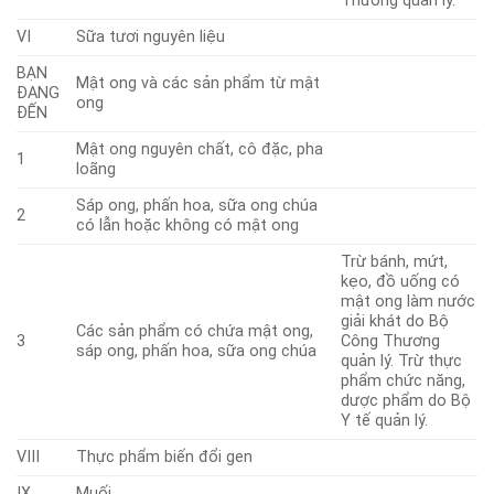
Thương quản lý.
VI
Sữa tươi nguyên liệu
BẠN
Mật ong và các sản phẩm từ mật
ĐANG
ong
ĐẾN
Mật ong nguyên chất, cô đặc, pha
1
loãng
Sáp ong, phấn hoa, sữa ong chúa
2
có lẫn hoặc không có mật ong
Trừ bánh, mứt,
kẹo, đồ uống có
mật ong làm nước
giải khát do Bộ
Các sản phẩm có chứa mật ong,
3
Công Thương
sáp ong, phấn hoa, sữa ong chúa
quản lý. Trừ thực
phẩm chức năng,
dược phẩm do Bộ
Y tế quản lý.
VIII
Thực phẩm biến đổi gen
IX
Muối