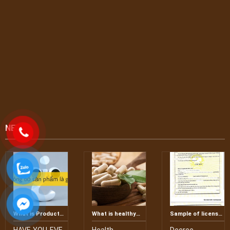
NEWS
What is Product
What is healthy
Sample of license
Disclosure?
food?
to wholesale
alcohol according