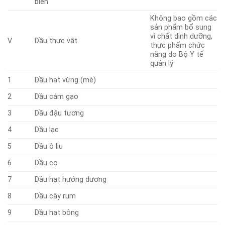
biến
Không bao gồm các
sản phẩm bổ sung
vi chất dinh dưỡng,
V
Dầu thực vật
thực phẩm chức
năng do Bộ Y tế
quản lý
1
Dầu hạt vừng (mè)
2
Dầu cám gạo
3
Dầu đậu tương
4
Dầu lạc
5
Dầu ô liu
6
Dầu cọ
7
Dầu hạt hướng dương
8
Dầu cây rum
9
Dầu hạt bông