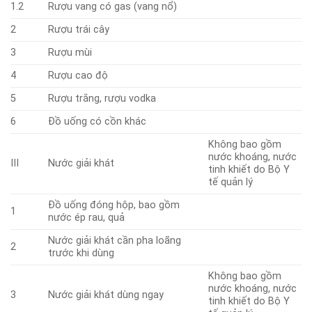
1.2
Rượu vang có gas (vang nổ)
2
Rượu trái cây
3
Rượu mùi
4
Rượu cao độ
5
Rượu trắng, rượu vodka
6
Đồ uống có cồn khác
Không bao gồm
nước khoáng, nước
III
Nước giải khát
tinh khiết do Bộ Y
tế quản lý
Đồ uống đóng hộp, bao gồm
1
nước ép rau, quả
Nước giải khát cần pha loãng
2
trước khi dùng
Không bao gồm
nước khoáng, nước
3
Nước giải khát dùng ngay
tinh khiết do Bộ Y