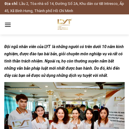
Skip
Địa chỉ:
Lầu 2, Tòa nhà số 14, Đường Số 2A, Khu dân cư 6B Intresco, Ấp
to
45, Xã Bình Hưng, Thành phố Hồ Chí Minh
content
Đội ngũ nhân viên của LYT là những người có trên dưới 10 năm kinh
nghiệm, được đào tạo bài bản, giỏi chuyên môn nghiệp vụ và rất có
tinh thần trách nhiệm. Ngoài ra, họ còn thường xuyên nắm bắt
những văn bản pháp luật mới nhất được ban hành. Do đó, khi đến
đây các bạn sẽ được sử dụng những dịch vụ tuyệt vời nhất.