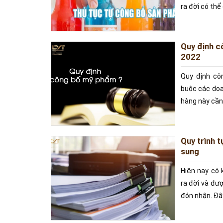
ra đời có th
Quy định c
2022
Quy định cô
buộc các do
hàng này cần
Quy trình 
sung
Hiện nay có
ra đời và đư
đón nhận. Đây