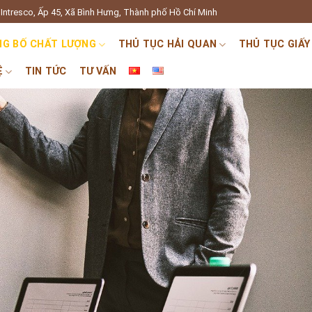
Intresco, Ấp 45, Xã Bình Hưng, Thành phố Hồ Chí Minh
G BỐ CHẤT LƯỢNG
THỦ TỤC HẢI QUAN
THỦ TỤC GIẤY
Ệ
TIN TỨC
TƯ VẤN