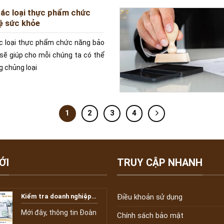
các loại thực phẩm chức
ệ sức khỏe
c loại thực phẩm chức năng bảo
sẽ giúp cho mỗi chúng ta có thể
g chủng loại
1
2
3
4
ỚI
TRUY CẬP NHANH
Điều khoản sử dụng
Kiểm tra doanh nghiệp
mỹ phẩm: Vì sao Phiếu
công bố sản phẩm là
Mới đây, thông tin Đoàn
Chính sách bảo mật
“tấm vé thông hành”