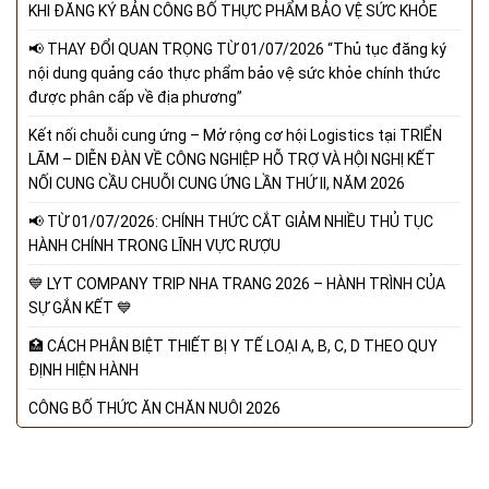
KHI ĐĂNG KÝ BẢN CÔNG BỐ THỰC PHẨM BẢO VỆ SỨC KHỎE
📢 THAY ĐỔI QUAN TRỌNG TỪ 01/07/2026 “Thủ tục đăng ký
nội dung quảng cáo thực phẩm bảo vệ sức khỏe chính thức
được phân cấp về địa phương”
Kết nối chuỗi cung ứng – Mở rộng cơ hội Logistics tại TRIỂN
LÃM – DIỄN ĐÀN VỀ CÔNG NGHIỆP HỖ TRỢ VÀ HỘI NGHỊ KẾT
NỐI CUNG CẦU CHUỖI CUNG ỨNG LẦN THỨ II, NĂM 2026
📢 TỪ 01/07/2026: CHÍNH THỨC CẮT GIẢM NHIỀU THỦ TỤC
HÀNH CHÍNH TRONG LĨNH VỰC RƯỢU
💙 LYT COMPANY TRIP NHA TRANG 2026 – HÀNH TRÌNH CỦA
SỰ GẮN KẾT 💙
🏥 CÁCH PHÂN BIỆT THIẾT BỊ Y TẾ LOẠI A, B, C, D THEO QUY
ĐỊNH HIỆN HÀNH
CÔNG BỐ THỨC ĂN CHĂN NUÔI 2026