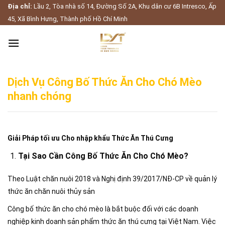
Skip
Địa chỉ:
Lầu 2, Tòa nhà số 14, Đường Số 2A, Khu dân cư 6B Intresco, Ấp
to
45, Xã Bình Hưng, Thành phố Hồ Chí Minh
content
Dịch Vụ Công Bố Thức Ăn Cho Chó Mèo
nhanh chóng
Giải Pháp tối ưu Cho nhập khẩu Thức Ăn Thú Cưng
Tại Sao Cần Công Bố Thức Ăn Cho Chó Mèo?
Theo Luật chăn nuôi 2018 và Nghị định 39/2017/NĐ-CP về quản lý
thức ăn chăn nuôi thủy sản
Công bố thức ăn cho chó mèo là bắt buộc đối với các doanh
nghiệp kinh doanh sản phẩm thức ăn thú cưng tại Việt Nam. Việc