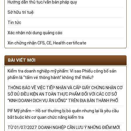
Hướng dẫn thủ tục/văn bản pháp quy
Sở hữu trí tuệ
Tin tức
Xác nhận nội dung quảng cáo
Xin chứng nhận CFS, CE, Health certificate
BÀI VIẾT MỚI
Kiểm tra doanh nghiệp mỹ phẩm: Vì sao Phiếu công bố sản
phẩm là “tấm vé thông hành” không thể thiếu?
THÔNG BÁO VỀ VIỆC TIẾP NHẬN VÀ CẤP GIẤY CHỨNG NHẬN CƠ
SỞ ĐỦ ĐIỀU KIỆN AN TOÀN THỰC PHẨM ĐỐI VỚI CÁC CƠ SỞ
“KINH DOANH DỊCH VỤ ĂN UỐNG” TRÊN ĐỊA BÀN THÀNH PHỐ
PIF Mỹ phẩm – Hồ sơ thường bị bỏ quên nhưng lại là yêu cầu
bắt buộc khi cơ quan chức năng kiểm tra
TỪ 01/07/2027: DOANH NGHIỆP CẦN LƯU Ý NHỮNG ĐIỂM MỚI