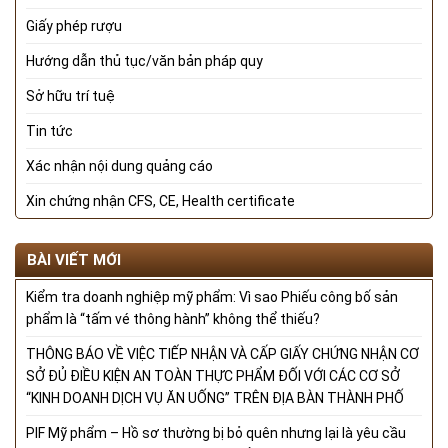
Giấy phép rượu
Hướng dẫn thủ tục/văn bản pháp quy
Sở hữu trí tuệ
Tin tức
Xác nhận nội dung quảng cáo
Xin chứng nhận CFS, CE, Health certificate
BÀI VIẾT MỚI
Kiểm tra doanh nghiệp mỹ phẩm: Vì sao Phiếu công bố sản
phẩm là “tấm vé thông hành” không thể thiếu?
THÔNG BÁO VỀ VIỆC TIẾP NHẬN VÀ CẤP GIẤY CHỨNG NHẬN CƠ
SỞ ĐỦ ĐIỀU KIỆN AN TOÀN THỰC PHẨM ĐỐI VỚI CÁC CƠ SỞ
“KINH DOANH DỊCH VỤ ĂN UỐNG” TRÊN ĐỊA BÀN THÀNH PHỐ
PIF Mỹ phẩm – Hồ sơ thường bị bỏ quên nhưng lại là yêu cầu