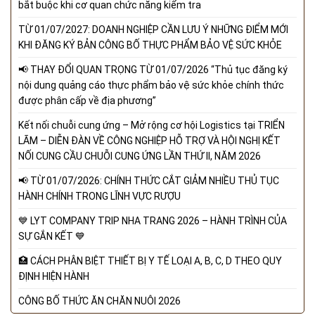
bắt buộc khi cơ quan chức năng kiểm tra
TỪ 01/07/2027: DOANH NGHIỆP CẦN LƯU Ý NHỮNG ĐIỂM MỚI
KHI ĐĂNG KÝ BẢN CÔNG BỐ THỰC PHẨM BẢO VỆ SỨC KHỎE
📢 THAY ĐỔI QUAN TRỌNG TỪ 01/07/2026 “Thủ tục đăng ký
nội dung quảng cáo thực phẩm bảo vệ sức khỏe chính thức
được phân cấp về địa phương”
Kết nối chuỗi cung ứng – Mở rộng cơ hội Logistics tại TRIỂN
LÃM – DIỄN ĐÀN VỀ CÔNG NGHIỆP HỖ TRỢ VÀ HỘI NGHỊ KẾT
NỐI CUNG CẦU CHUỖI CUNG ỨNG LẦN THỨ II, NĂM 2026
📢 TỪ 01/07/2026: CHÍNH THỨC CẮT GIẢM NHIỀU THỦ TỤC
HÀNH CHÍNH TRONG LĨNH VỰC RƯỢU
💙 LYT COMPANY TRIP NHA TRANG 2026 – HÀNH TRÌNH CỦA
SỰ GẮN KẾT 💙
🏥 CÁCH PHÂN BIỆT THIẾT BỊ Y TẾ LOẠI A, B, C, D THEO QUY
ĐỊNH HIỆN HÀNH
CÔNG BỐ THỨC ĂN CHĂN NUÔI 2026