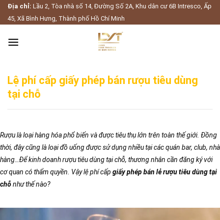
Skip
Địa chỉ:
Lầu 2, Tòa nhà số 14, Đường Số 2A, Khu dân cư 6B Intresco, Ấp
to
45, Xã Bình Hưng, Thành phố Hồ Chí Minh
content
Lệ phí cấp giấy phép bán rượu tiêu dùng
tại chỗ
Rượu là loại hàng hóa phổ biến và được tiêu thụ lớn trên toàn thế giới. Đồng
thời, đây cũng là loại đồ uống được sử dụng nhiều tại các quán bar, club, nhà
hàng…Để kinh doanh rượu tiêu dùng tại chỗ, thương nhân cần đăng ký với
cơ quan có thẩm quyền. Vậy lệ phí cấp
giấy phép bán lẻ rượu tiêu dùng tại
chỗ
như thế nào?