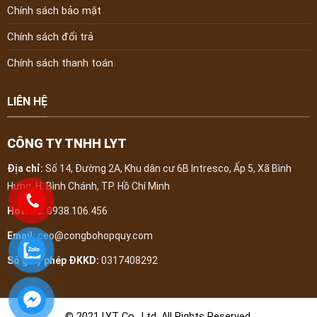
Chính sách bảo mật
Chính sách đổi trả
Chính sách thanh toán
LIÊN HỆ
CÔNG TY TNHH LYT
Địa chỉ:
Số 14, Đường 2A, Khu dân cư 6B Intresco, Ấp 5, Xã Bình
Hưng, H. Bình Chánh, TP. Hồ Chí Minh
Hotline:
0938.106.456
Email:
ceo@congbohopquy.com
Số giấy phép ĐKKD:
0317408292
© 2021 LYT Co., Ltd. All Rights Reserved.