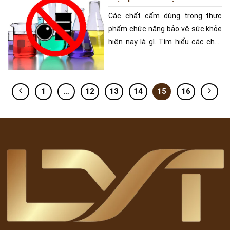
Các chất cấm dùng trong thực
phẩm chức năng bảo vệ sức khỏe
hiện nay là gì. Tìm hiểu các chất
cấm là gì và
1
…
12
13
14
15
16