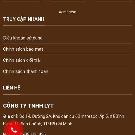
hành” không thể
AN TOÀN THỰC
năng kiểm tra
An
thiếu?
PHẨM ĐỐI VỚI CÁC
Xem thêm
CƠ SỞ “KINH
DOANH DỊCH VỤ
TRUY CẬP NHANH
ĂN UỐNG” TRÊN
ĐỊA BÀN THÀNH
PHỐ
Điều khoản sử dụng
Chính sách bảo mật
Chính sách đổi trả
Chính sách thanh toán
LIÊN HỆ
CÔNG TY TNHH LYT
Địa chỉ:
Số 14, Đường 2A, Khu dân cư 6B Intresco, Ấp 5, Xã Bình
Hưng, H. Bình Chánh, TP. Hồ Chí Minh
Hotline:
0938.106.456