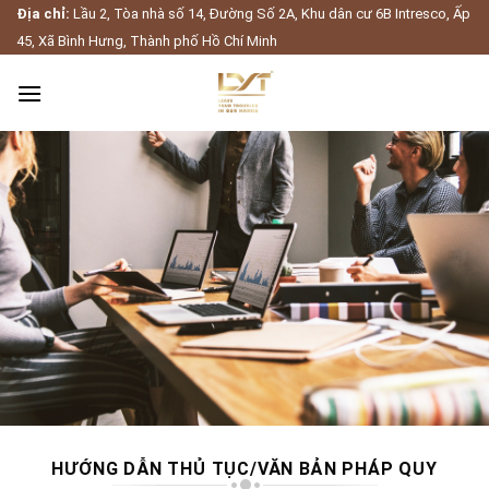
Skip
Địa chỉ:
Lầu 2, Tòa nhà số 14, Đường Số 2A, Khu dân cư 6B Intresco, Ấp
to
45, Xã Bình Hưng, Thành phố Hồ Chí Minh
content
HƯỚNG DẪN THỦ TỤC/VĂN BẢN PHÁP QUY