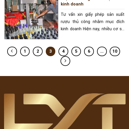
kinh doanh
Tư vấn xin giấy phép sản xuất
rượu thủ công nhằm mục đích
kinh doanh Hiện nay, nhiều cơ sở
sản xuất, hộ kinh doanh
1
2
3
4
5
6
…
10