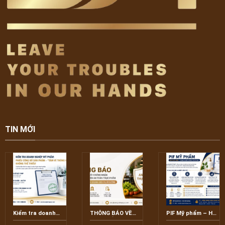
TIN MỚI
Kiểm tra doanh
THÔNG BÁO VỀ
PIF Mỹ phẩm – Hồ
nghiệp mỹ phẩm:
VIỆC TIẾP NHẬN
sơ thường bị bỏ