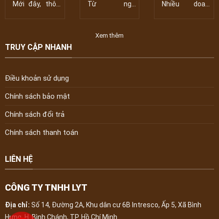
Vì sao Phiếu công
VÀ CẤP GIẤY
quên nhưng lại là
Mới đây, thông
Từ ngày
Nhiều doanh
bố sản phẩm là
CHỨNG NHẬN CƠ
yêu cầu bắt buộc
tin Đoàn
01/8/2026, Sở
nghiệp cho rằng
“tấm vé thông
SỞ ĐỦ ĐIỀU KIỆN
khi cơ quan chức
hành” không thể
AN TOÀN THỰC
năng kiểm tra
An
thiếu?
PHẨM ĐỐI VỚI CÁC
Xem thêm
CƠ SỞ “KINH
DOANH DỊCH VỤ
TRUY CẬP NHANH
ĂN UỐNG” TRÊN
ĐỊA BÀN THÀNH
PHỐ
Điều khoản sử dụng
Chính sách bảo mật
Chính sách đổi trả
Chính sách thanh toán
LIÊN HỆ
CÔNG TY TNHH LYT
Địa chỉ:
Số 14, Đường 2A, Khu dân cư 6B Intresco, Ấp 5, Xã Bình
Hưng, H. Bình Chánh, TP. Hồ Chí Minh