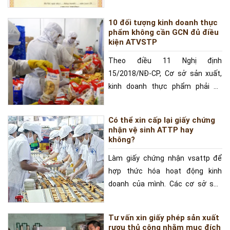
vệ sức khỏe của nhân
10 đối tượng kinh doanh thực
phẩm không cần GCN đủ điều
kiện ATVSTP
Theo điều 11 Nghị định
15/2018/NĐ-CP, Cơ sở sản xuất,
kinh doanh thực phẩm phải có
Giấy chứng nhận cơ sở đủ điều
kiện an
Có thể xin cấp lại giấy chứng
nhận vệ sinh ATTP hay
không?
Làm giấy chứng nhận vsattp để
hợp thức hóa hoạt động kinh
doanh của mình. Các cơ sở sản
xuất thực phẩm thuộc quyền Bộ
Tư vấn xin giấy phép sản xuất
rượu thủ công nhằm mục đích